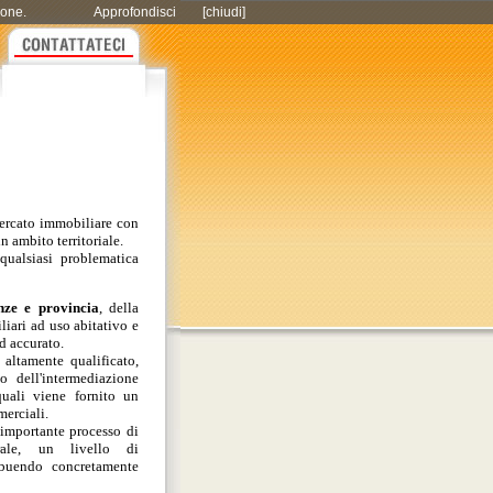
zione.
Approfondisci
[chiudi]
ercato immobiliare con
n ambito territoriale.
qualsiasi problematica
enze e provincia
, della
liari ad uso abitativo e
d accurato.
 altamente qualificato,
o dell'intermediazione
quali viene fornito un
erciali.
importante processo di
rale, un livello di
ibuendo concretamente