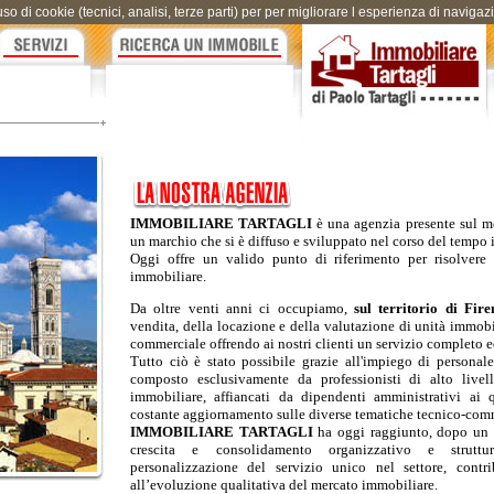
uso di cookie (tecnici, analisi, terze parti) per per migliorare l esperienza di naviga
IMMOBILIARE TARTAGLI
è una agenzia presente sul m
un marchio che si è diffuso e sviluppato nel corso del tempo i
Oggi offre un valido punto di riferimento per risolvere 
immobiliare.
Da oltre venti anni ci occupiamo,
sul territorio di Fir
vendita, della locazione e della valutazione di unità immobi
commerciale offrendo ai nostri clienti un servizio completo e
Tutto ciò è stato possibile grazie all'impiego di personale
composto esclusivamente da professionisti di alto livell
immobiliare, affiancati da dipendenti amministrativi ai 
costante aggiornamento sulle diverse tematiche tecnico-comm
IMMOBILIARE TARTAGLI
ha oggi raggiunto, dopo un 
crescita e consolidamento organizzativo e struttu
personalizzazione del servizio unico nel settore, contr
all’evoluzione qualitativa del mercato immobiliare.