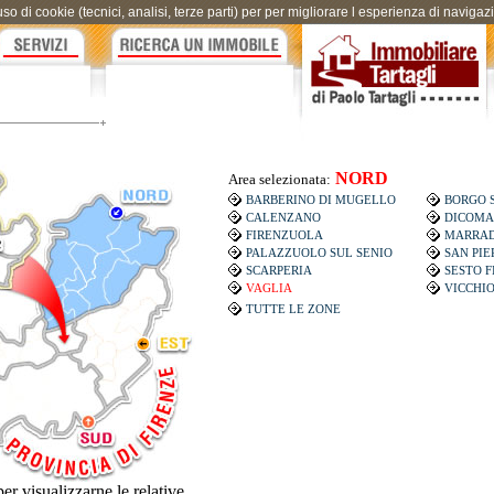
uso di cookie (tecnici, analisi, terze parti) per per migliorare l esperienza di naviga
NORD
Area selezionata:
BARBERINO DI MUGELLO
BORGO 
CALENZANO
DICOM
FIRENZUOLA
MARRAD
PALAZZUOLO SUL SENIO
SAN PIE
SCARPERIA
SESTO 
VAGLIA
VICCHI
TUTTE LE ZONE
er visualizzarne le relative