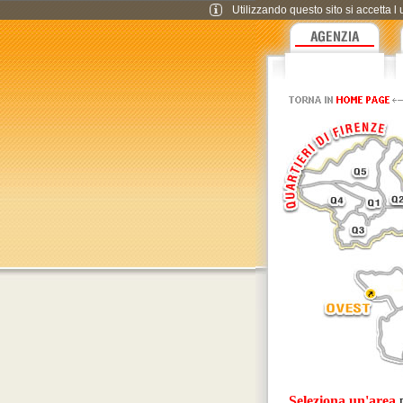
Utilizzando questo sito si accetta l 
Seleziona un'area
p