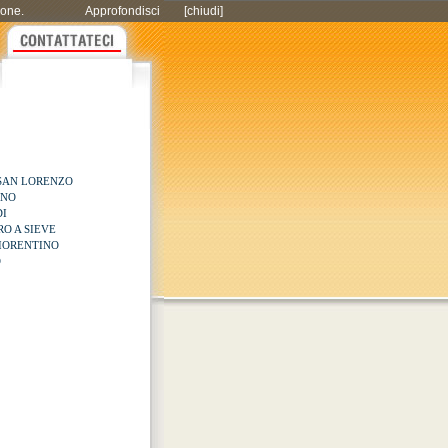
zione.
Approfondisci
[chiudi]
SAN LORENZO
ANO
I
RO A SIEVE
FIORENTINO
O