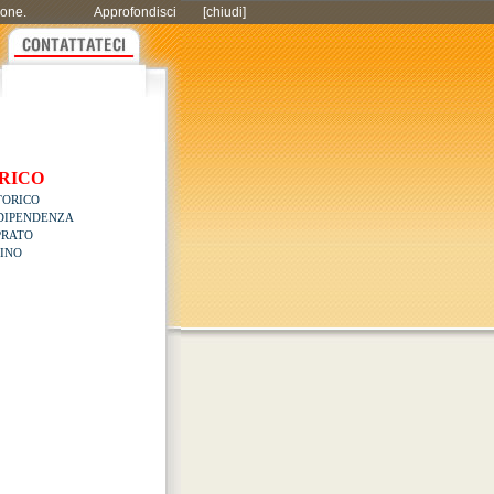
zione.
Approfondisci
[chiudi]
ORICO
TORICO
NDIPENDENZA
PRATO
PINO