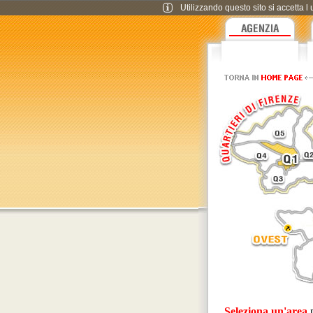
Utilizzando questo sito si accetta l 
Seleziona un'area
p