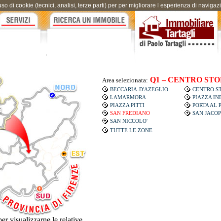
uso di cookie (tecnici, analisi, terze parti) per per migliorare l esperienza di naviga
Q1 – CENTRO ST
Area selezionata:
BECCARIA-D'AZEGLIO
CENTRO S
LAMARMORA
PIAZZA I
PIAZZA PITTI
PORTA AL 
SAN FREDIANO
SAN JACO
SAN NICCOLO'
TUTTE LE ZONE
er visualizzarne le relative