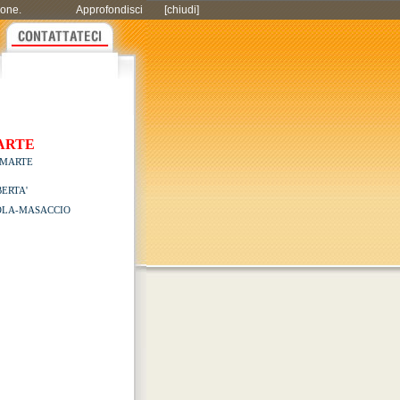
zione.
Approfondisci
[chiudi]
ARTE
 MARTE
BERTA'
LA-MASACCIO