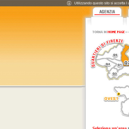
Utilizzando questo sito si accetta l 
Seleziona un'area
p