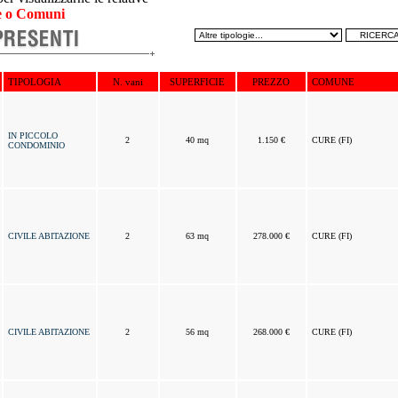
 o Comuni
TIPOLOGIA
N. vani
SUPERFICIE
PREZZO
COMUNE
IN PICCOLO
2
40 mq
1.150 €
CURE (FI)
CONDOMINIO
CIVILE ABITAZIONE
2
63 mq
278.000 €
CURE (FI)
CIVILE ABITAZIONE
2
56 mq
268.000 €
CURE (FI)