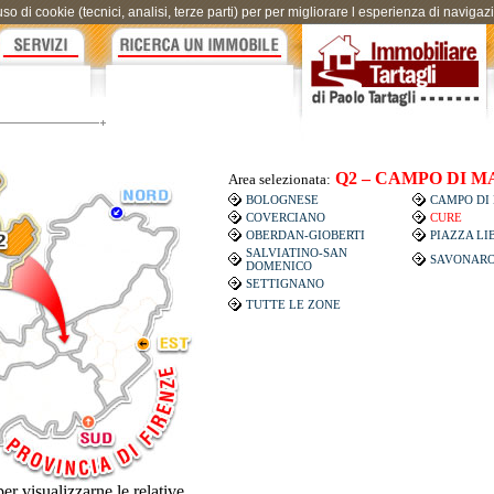
uso di cookie (tecnici, analisi, terze parti) per per migliorare l esperienza di naviga
Q2 – CAMPO DI M
Area selezionata:
BOLOGNESE
CAMPO DI
COVERCIANO
CURE
OBERDAN-GIOBERTI
PIAZZA LI
SALVIATINO-SAN
SAVONARO
DOMENICO
SETTIGNANO
TUTTE LE ZONE
er visualizzarne le relative