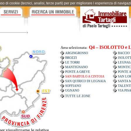
uso di cookie (tecnici, analisi, terze parti) per per migliorare l esperienza di naviga
Q4 – ISOLOTTO e
Area selezionata:
ARGINGROSSO
BACCIO
BROZZI
ISOLOT
LE TORRI
LEGNAI
MANTIGNANO
MONTIC
PONTE A GREVE
PONTE 
SAN BARTOLO A CINTOIA
SAN LO
SAN QUIRICO DI LEGNAIA
SANTA M
SOFFIANO
TALENT
UGNANO
VIA PIS
TUTTE LE ZONE
er visualizzarne le relative