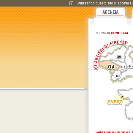
Utilizzando questo sito si accetta l 
Seleziona un'area
p