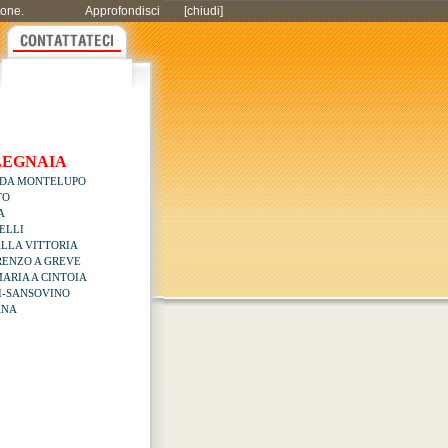
zione.
Approfondisci
[chiudi]
 LEGNAIA
 DA MONTELUPO
TO
A
ELLI
ALLA VITTORIA
RENZO A GREVE
ARIA A CINTOIA
I-SANSOVINO
ANA